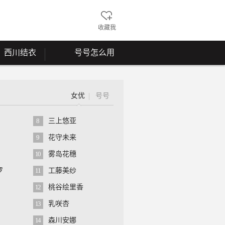
收藏我
西川结衣
号号怎么用
女优
号号
8
三上悠亚
9
花守未来
10
雾岛花穗
罗
11
工藤美纱
12
桃谷绘里香
13
乳咲杏
14
森川安娜