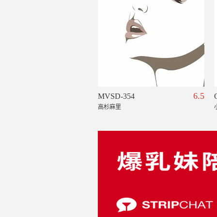
6.5
MVSD-354
高杉麻里