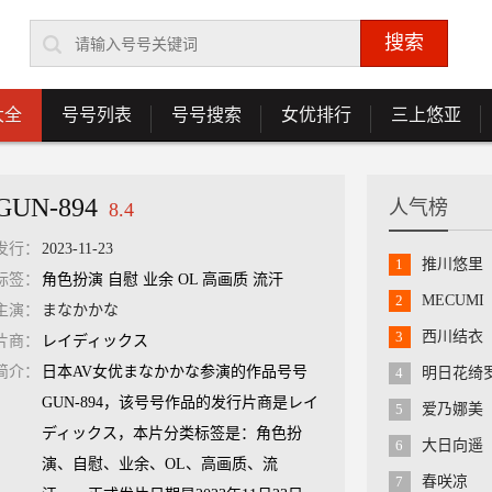
大全
号号列表
号号搜索
女优排行
三上悠亚
GUN-894
人气榜
8.4
发行：
2023-11-23
1
推川悠里
标签：
角色扮演 自慰 业余 OL 高画质 流汗
2
MECUMI
主演：
まなかかな
3
西川结衣
片商：
レイディックス
简介：
日本AV女优まなかかな参演的作品号号
4
明日花绮
GUN-894，该号号作品的发行片商是レイ
5
爱乃娜美
ディックス，本片分类标签是：角色扮
6
大日向遥
演、自慰、业余、OL、高画质、流
7
春咲凉