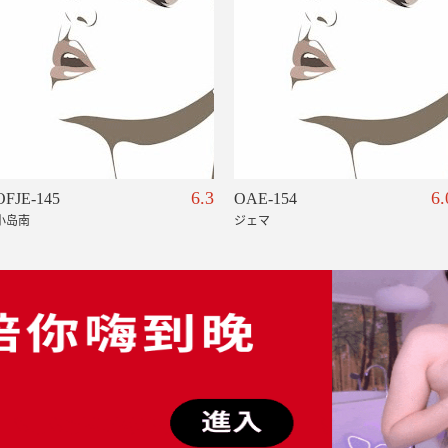
6.3
6.
OFJE-145
OAE-154
小岛南
ジェマ