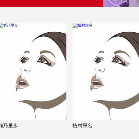
雏乃里步
植村惠名