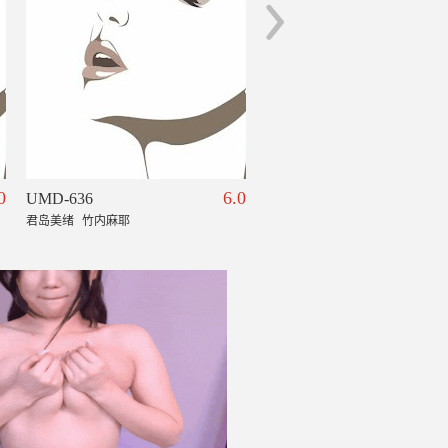
0
6.0
UMD-636
MKMP-220
君岛美绪
竹内麻耶
佐仓绊