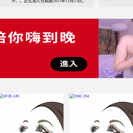
汗、，正式发片日期是2023年11月23日，
该作品的综合评分为8.4分。
声明：
不提供 GUN-894 ed2k、磁力链接、bt种
子、torrent、迅雷下载、影音先锋