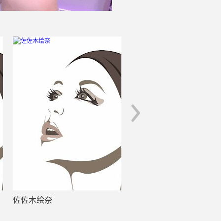
佐佐木绘奈
水泽香织