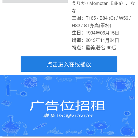
えりか / Momotani Erika）、な
な
三围：
T165 / B84 (C) / W56 /
H82 / S
T身高(罩杯)
生日：
1994年06月15日
出道：
2013年11月24日
特点：
最美,著名,90后
点击进入在线播放