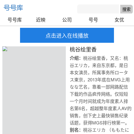
号号库
近映
公司
号号
女优
点击进入在线播放
桃谷绘里香
介绍：
桃谷绘里香，又名：桃
谷エリカ，来自东京都，是日
本女演员，所属事务所ロータ
ス東京，2013年底在MVG上用
なな艺名，靠着一部网路配信
下载的作品疯传网络。仅短短
一个月时间就成为年度素人排
名第6名，超越整年度素人AV的
销售，创下史上最快销售纪录
话题，获得MGS排行榜第一。
号号库
别名：
桃谷エリカ （ももたに