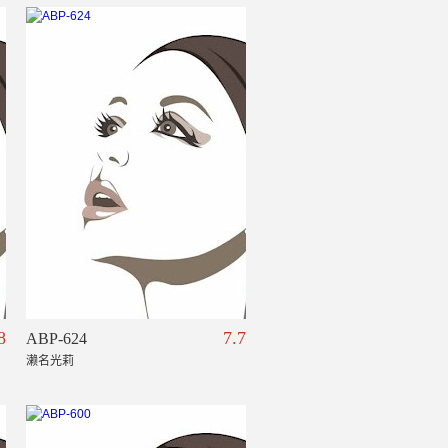
8
7.7
ABP-624
濑名光莉