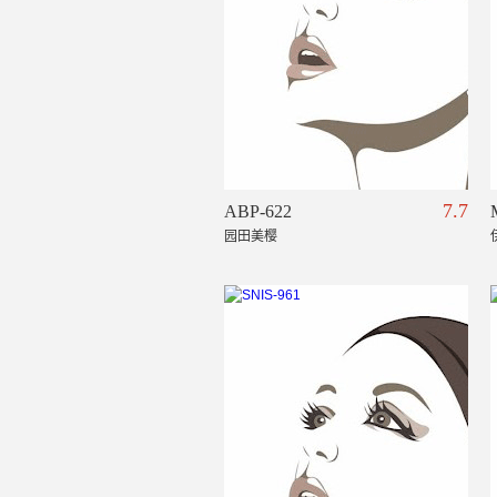
7.7
ABP-622
园田美樱