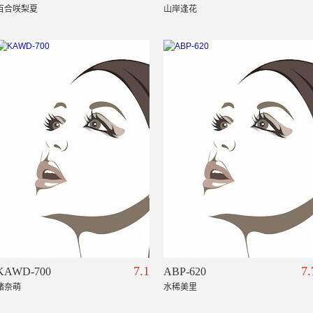
百合咲梨夏
山岸逢花
7.1
7.
KAWD-700
ABP-620
绪奈萌
水稀美里