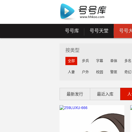
号号库
号号天堂
号号
按类型
全部
步兵
字幕
单体
多名
人妻
户外
校园
警匪
奇幻
最新发行
最近入库
人