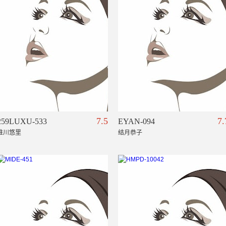
7.5
7.
259LUXU-533
EYAN-094
推川悠里
结月恭子