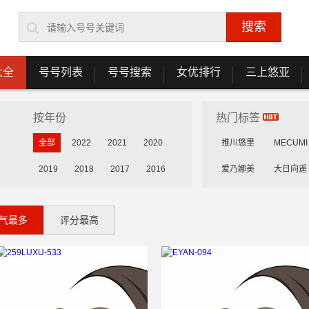
大全
号号列表
号号搜索
女优排行
三上悠亚
按年份
热门标签
全部
2022
2021
2020
推川悠里
MECUMI
2019
2018
2017
2016
爱乃娜美
大日向遥
2015
花守未来
雾岛花穗
气最多
评分最高
乳咲杏
森川安娜