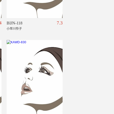
4
7.3
BIJN-118
小早川怜子