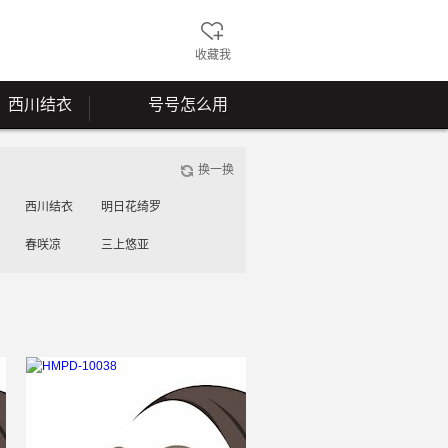
收藏我
西川结衣
号号怎么用
换一换
西川结衣
明日花绮罗
春咲凉
三上悠亚
工藤美纱
桃谷绘里香