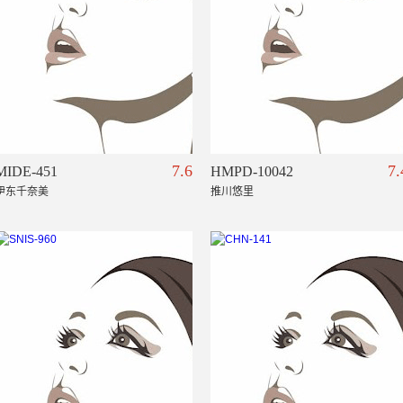
7.6
7.
MIDE-451
HMPD-10042
伊东千奈美
推川悠里