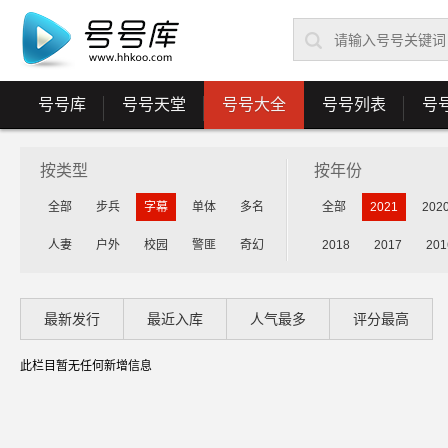
号号库
号号天堂
号号大全
号号列表
号
按类型
按年份
全部
步兵
字幕
单体
多名
全部
2021
202
人妻
户外
校园
警匪
奇幻
2018
2017
201
最新发行
最近入库
人气最多
评分最高
此栏目暂无任何新增信息