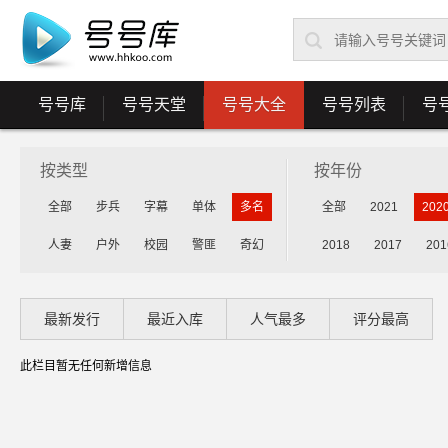
号号库
号号天堂
号号大全
号号列表
号
按类型
按年份
全部
步兵
字幕
单体
多名
全部
2021
202
人妻
户外
校园
警匪
奇幻
2018
2017
201
最新发行
最近入库
人气最多
评分最高
此栏目暂无任何新增信息